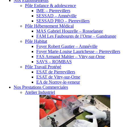
Nos Etablissements
Pôle Enfance & adolescence
IME – Pierrevillers
SESSAD – Amnéville
SESSAD PRO – Pierrevillers
Pôle Hébergement Médical
MAS Gabriel Houzelle – Rosselange
FAM Les Faubourgs de l’Orne – Gandrange
Pôle Habitat
Foyer Robert Gautier – Amnéville
Foyer Marie-Louise Laurichesse – Pierrevillers
FAS Armand Mahler – Vitry-sur-Orne
SAVS – ROMBAS
Pôle Travail Protégé
ESAT de Pierrevillers
ESAT de Vitry-sur-Orne
EA de Norroy-le-veneur
Nos Prestations Commerciales
Atelier Industriel