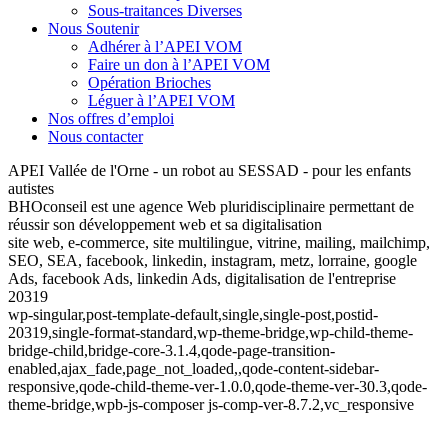
Sous-traitances Diverses
Nous Soutenir
Adhérer à l’APEI VOM
Faire un don à l’APEI VOM
Opération Brioches
Léguer à l’APEI VOM
Nos offres d’emploi
Nous contacter
APEI Vallée de l'Orne - un robot au SESSAD - pour les enfants
autistes
BHOconseil est une agence Web pluridisciplinaire permettant de
réussir son développement web et sa digitalisation
site web, e-commerce, site multilingue, vitrine, mailing, mailchimp,
SEO, SEA, facebook, linkedin, instagram, metz, lorraine, google
Ads, facebook Ads, linkedin Ads, digitalisation de l'entreprise
20319
wp-singular,post-template-default,single,single-post,postid-
20319,single-format-standard,wp-theme-bridge,wp-child-theme-
bridge-child,bridge-core-3.1.4,qode-page-transition-
enabled,ajax_fade,page_not_loaded,,qode-content-sidebar-
responsive,qode-child-theme-ver-1.0.0,qode-theme-ver-30.3,qode-
theme-bridge,wpb-js-composer js-comp-ver-8.7.2,vc_responsive