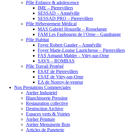
Pôle Enfance & adolescence
IME – Pierrevillers
SESSAD – Amnéville
SESSAD PRO – Pierrevillers
Pôle Hébergement Médical
MAS Gabriel Houzelle – Rosselange
FAM Les Faubourgs de l’Orne – Gandrange
Pôle Habitat
Foyer Robert Gautier – Amnéville
Foyer Marie-Louise Laurichesse – Pierrevillers
FAS Armand Mahler – Vitry-sur-Orne
SAVS – ROMBAS
Pôle Travail Protégé
ESAT de Pierrevillers
ESAT de Vitry-sur-Orne
EA de Norroy-le-veneur
Nos Prestations Commerciales
Atelier Industriel
Blanchisserie Pressing
Restauration collective
Destruction Archive
Espaces verts & Voiries
Atelier Peinture
Atelier Menuiserie Bois
Articles de Papeterie