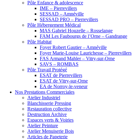
Pôle Enfance & adolescence
IME – Pierrevillers
SESSAD – Amnéville
SESSAD PRO – Pierrevillers
Pôle Hébergement Médical
MAS Gabriel Houzelle – Rosselange
FAM Les Faubourgs de l’Orne – Gandrange
Pôle Habitat
Foyer Robert Gautier – Amnéville
Foyer Marie-Louise Laurichesse – Pierrevillers
FAS Armand Mahler – Vitry-sur-Orne
SAVS – ROMBAS
Pôle Travail Protégé
ESAT de Pierrevillers
ESAT de Vitry-sur-Orne
EA de Norroy-le-veneur
Nos Prestations Commerciales
Atelier Industriel
Blanchisserie Pressing
Restauration collective
Destruction Archive
Espaces verts & Voiries
Atelier Peinture
Atelier Menuiserie Bois
Articles de Papeterie