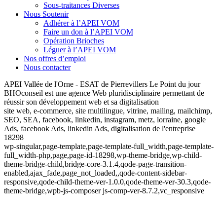
Sous-traitances Diverses
Nous Soutenir
Adhérer à l’APEI VOM
Faire un don à l’APEI VOM
Opération Brioches
Léguer à l’APEI VOM
Nos offres d’emploi
Nous contacter
APEI Vallée de l'Orne - ESAT de Pierrevillers Le Point du jour
BHOconseil est une agence Web pluridisciplinaire permettant de
réussir son développement web et sa digitalisation
site web, e-commerce, site multilingue, vitrine, mailing, mailchimp,
SEO, SEA, facebook, linkedin, instagram, metz, lorraine, google
Ads, facebook Ads, linkedin Ads, digitalisation de l'entreprise
18298
wp-singular,page-template,page-template-full_width,page-template-
full_width-php,page,page-id-18298,wp-theme-bridge,wp-child-
theme-bridge-child,bridge-core-3.1.4,qode-page-transition-
enabled,ajax_fade,page_not_loaded,,qode-content-sidebar-
responsive,qode-child-theme-ver-1.0.0,qode-theme-ver-30.3,qode-
theme-bridge,wpb-js-composer js-comp-ver-8.7.2,vc_responsive