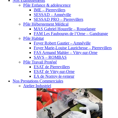
Nos Etablissements
Pôle Enfance & adolescence
IME – Pierrevillers
SESSAD – Amnéville
SESSAD PRO – Pierrevillers
Pôle Hébergement Médical
MAS Gabriel Houzelle – Rosselange
FAM Les Faubourgs de l’Orne – Gandrange
Pôle Habitat
Foyer Robert Gautier – Amnéville
Foyer Marie-Louise Laurichesse – Pierrevillers
FAS Armand Mahler – Vitry-sur-Orne
SAVS – ROMBAS
Pôle Travail Protégé
ESAT de Pierrevillers
ESAT de Vitry-sur-Orne
EA de Norroy-le-veneur
Nos Prestations Commerciales
Atelier Industriel