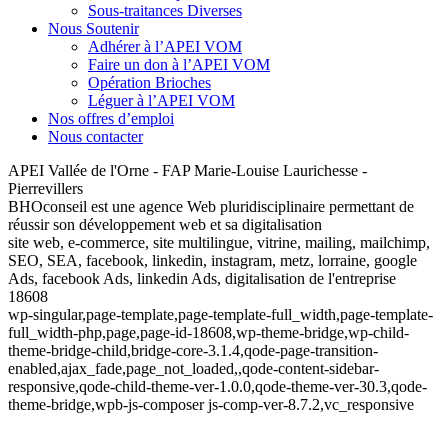
Sous-traitances Diverses
Nous Soutenir
Adhérer à l’APEI VOM
Faire un don à l’APEI VOM
Opération Brioches
Léguer à l’APEI VOM
Nos offres d’emploi
Nous contacter
APEI Vallée de l'Orne - FAP Marie-Louise Laurichesse -
Pierrevillers
BHOconseil est une agence Web pluridisciplinaire permettant de
réussir son développement web et sa digitalisation
site web, e-commerce, site multilingue, vitrine, mailing, mailchimp,
SEO, SEA, facebook, linkedin, instagram, metz, lorraine, google
Ads, facebook Ads, linkedin Ads, digitalisation de l'entreprise
18608
wp-singular,page-template,page-template-full_width,page-template-
full_width-php,page,page-id-18608,wp-theme-bridge,wp-child-
theme-bridge-child,bridge-core-3.1.4,qode-page-transition-
enabled,ajax_fade,page_not_loaded,,qode-content-sidebar-
responsive,qode-child-theme-ver-1.0.0,qode-theme-ver-30.3,qode-
theme-bridge,wpb-js-composer js-comp-ver-8.7.2,vc_responsive