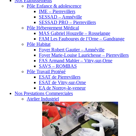
Nos Etablissements
Pôle Enfance & adolescence
IME – Pierrevillers
SESSAD – Amnéville
SESSAD PRO – Pierrevillers
Pôle Hébergement Médical
MAS Gabriel Houzelle – Rosselange
FAM Les Faubourgs de l’Orne – Gandrange
Pôle Habitat
Foyer Robert Gautier – Amnéville
Foyer Marie-Louise Laurichesse – Pierrevillers
FAS Armand Mahler – Vitry-sur-Orne
SAVS – ROMBAS
Pôle Travail Protégé
ESAT de Pierrevillers
ESAT de Vitry-sur-Orne
EA de Norroy-le-veneur
Nos Prestations Commerciales
Atelier Industriel