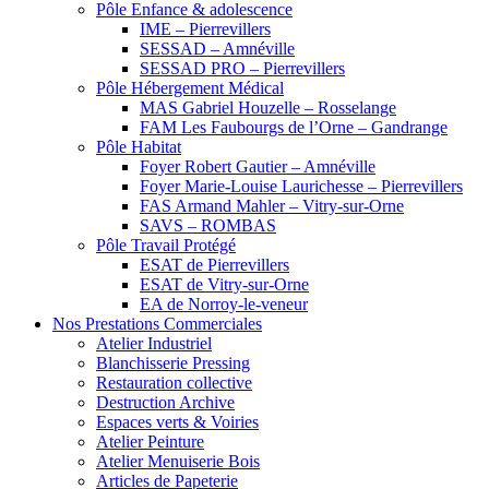
Pôle Enfance & adolescence
IME – Pierrevillers
SESSAD – Amnéville
SESSAD PRO – Pierrevillers
Pôle Hébergement Médical
MAS Gabriel Houzelle – Rosselange
FAM Les Faubourgs de l’Orne – Gandrange
Pôle Habitat
Foyer Robert Gautier – Amnéville
Foyer Marie-Louise Laurichesse – Pierrevillers
FAS Armand Mahler – Vitry-sur-Orne
SAVS – ROMBAS
Pôle Travail Protégé
ESAT de Pierrevillers
ESAT de Vitry-sur-Orne
EA de Norroy-le-veneur
Nos Prestations Commerciales
Atelier Industriel
Blanchisserie Pressing
Restauration collective
Destruction Archive
Espaces verts & Voiries
Atelier Peinture
Atelier Menuiserie Bois
Articles de Papeterie