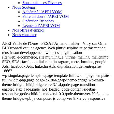
Sous-traitances Diverses
Nous Soutenir
Adhérer à l’APEI VOM
Faire un don à l’APEI VOM
Opération Brioches
Léguer à l’APEI VOM
Nos offres d’emploi
Nous contacter
APEI Vallée de l'Orne - FESAT Armand mahler - Vitry-sur-Orne
BHOconseil est une agence Web pluridisciplinaire permettant de
réussir son développement web et sa digitalisation
site web, e-commerce, site multilingue, vitrine, mailing, mailchimp,
SEO, SEA, facebook, linkedin, instagram, metz, lorraine, google
Ads, facebook Ads, linkedin Ads, digitalisation de l'entreprise
18662
wp-singular,page-template,page-template-full_width,page-template-
full_width-php,page,page-id-18662,wp-theme-bridge,wp-child-
theme-bridge-child,bridge-core-3.1.4,qode-page-transition-
enabled,ajax_fade,page_not_loaded,,qode-content-sidebar-
responsive,qode-child-theme-ver-1.0.0,qode-theme-ver-30.3,qode-
theme-bridge,wpb-js-composer js-comp-ver-8.7.2,vc_responsive