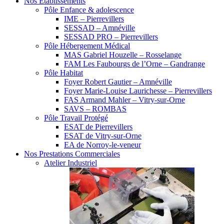
Nos Etablissements
Pôle Enfance & adolescence
IME – Pierrevillers
SESSAD – Amnéville
SESSAD PRO – Pierrevillers
Pôle Hébergement Médical
MAS Gabriel Houzelle – Rosselange
FAM Les Faubourgs de l’Orne – Gandrange
Pôle Habitat
Foyer Robert Gautier – Amnéville
Foyer Marie-Louise Laurichesse – Pierrevillers
FAS Armand Mahler – Vitry-sur-Orne
SAVS – ROMBAS
Pôle Travail Protégé
ESAT de Pierrevillers
ESAT de Vitry-sur-Orne
EA de Norroy-le-veneur
Nos Prestations Commerciales
Atelier Industriel