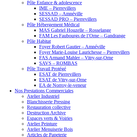
Pôle Enfance & adolescence
IME – Pierrevillers
SESSAD – Amnéville
SESSAD PRO – Pierrevillers
Pôle Hébergement Médical
MAS Gabriel Houzelle – Rosselange
FAM Les Faubourgs de l’Orne – Gandrange
Pôle Habitat
Foyer Robert Gautier – Amnéville
Foyer Marie-Louise Laurichesse – Pierrevillers
FAS Armand Mahler – Vitry-sur-Orne
SAVS – ROMBAS
Pôle Travail Protégé
ESAT de Pierrevillers
ESAT de Vitry-sur-Orne
EA de Norroy-le-veneur
Nos Prestations Commerciales
Atelier Industriel
Blanchisserie Pressing
Restauration collective
Destruction Archive
Espaces verts & Voiries
Atelier Peinture
Atelier Menuiserie Bois
Articles de Papeterie