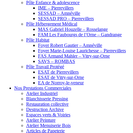
Pôle Enfance & adolescence
IME – Pierrevillers
SESSAD – Amnéville
SESSAD PRO – Pierrevillers
Pôle Hébergement Médical
MAS Gabriel Houzelle – Rosselange
FAM Les Faubourgs de l’Orne – Gandrange
Pôle Habitat
Foyer Robert Gautier – Amnéville
Foyer Marie-Louise Laurichesse – Pierrevillers
FAS Armand Mahler – Vitry-sur-Orne
SAVS – ROMBAS
Pôle Travail Protégé
ESAT de Pierrevillers
ESAT de Vitry-sur-Orne
EA de Norroy-le-veneur
Nos Prestations Commerciales
Atelier Industriel
Blanchisserie Pressing
Restauration collective
Destruction Archive
Espaces verts & Voiries
Atelier Peinture
Atelier Menuiserie Bois
Articles de Papeterie