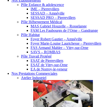
Nos Etablissements
Pôle Enfance & adolescence
IME – Pierrevillers
SESSAD – Amnéville
SESSAD PRO – Pierrevillers
Pôle Hébergement Médical
MAS Gabriel Houzelle – Rosselange
FAM Les Faubourgs de l’Orne – Gandrange
Pôle Habitat
Foyer Robert Gautier – Amnéville
Foyer Marie-Louise Laurichesse – Pierrevillers
FAS Armand Mahler – Vitry-sur-Orne
SAVS – ROMBAS
Pôle Travail Protégé
ESAT de Pierrevillers
ESAT de Vitry-sur-Orne
EA de Norroy-le-veneur
Nos Prestations Commerciales
Atelier Industriel