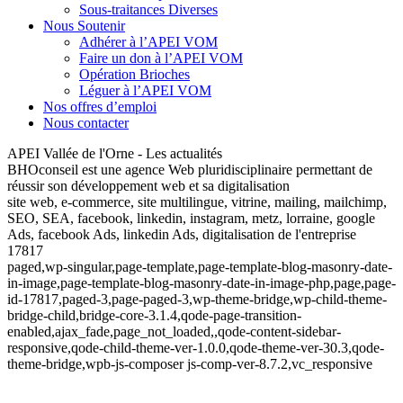
Sous-traitances Diverses
Nous Soutenir
Adhérer à l’APEI VOM
Faire un don à l’APEI VOM
Opération Brioches
Léguer à l’APEI VOM
Nos offres d’emploi
Nous contacter
APEI Vallée de l'Orne - Les actualités
BHOconseil est une agence Web pluridisciplinaire permettant de
réussir son développement web et sa digitalisation
site web, e-commerce, site multilingue, vitrine, mailing, mailchimp,
SEO, SEA, facebook, linkedin, instagram, metz, lorraine, google
Ads, facebook Ads, linkedin Ads, digitalisation de l'entreprise
17817
paged,wp-singular,page-template,page-template-blog-masonry-date-
in-image,page-template-blog-masonry-date-in-image-php,page,page-
id-17817,paged-3,page-paged-3,wp-theme-bridge,wp-child-theme-
bridge-child,bridge-core-3.1.4,qode-page-transition-
enabled,ajax_fade,page_not_loaded,,qode-content-sidebar-
responsive,qode-child-theme-ver-1.0.0,qode-theme-ver-30.3,qode-
theme-bridge,wpb-js-composer js-comp-ver-8.7.2,vc_responsive